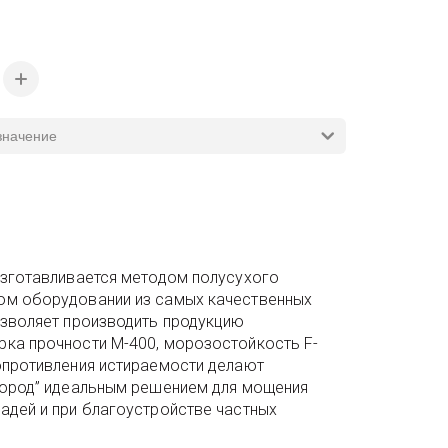
изготавливается методом полусухого
ом оборудовании из самых качественных
озволяет производить продукцию
рка прочности М-400, морозостойкость F-
опротивления истираемости делают
город” идеальным решением для мощения
адей и при благоустройстве частных